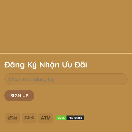
Đăng Ký Nhận Ưu Đãi
Cash
Bank
Atm
On
Transfer
Delivery