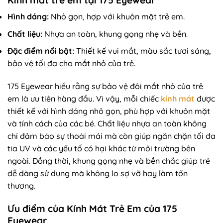
Hình dáng:
Nhỏ gọn, hợp với khuôn mặt trẻ em.
Chất liệu:
Nhựa an toàn, khung gọng nhẹ và bền.
Đặc điểm nổi bật:
Thiết kế vui mắt, màu sắc tươi sáng,
bảo vệ tối đa cho mắt nhỏ của trẻ.
175 Eyewear hiểu rằng sự bảo vệ đôi mắt nhỏ của trẻ
em là ưu tiên hàng đầu. Vì vậy, mỗi chiếc
kính mát
được
thiết kế với hình dáng nhỏ gọn, phù hợp với khuôn mặt
và tính cách của các bé. Chất liệu nhựa an toàn không
chỉ đảm bảo sự thoải mái mà còn giúp ngăn chặn tối đa
tia UV và các yếu tố có hại khác từ môi trường bên
ngoài. Đồng thời, khung gọng nhẹ và bền chắc giúp trẻ
dễ dàng sử dụng mà không lo sợ vỡ hay làm tổn
thương.
Ưu điểm của Kính Mát Trẻ Em của 175
Eyewear