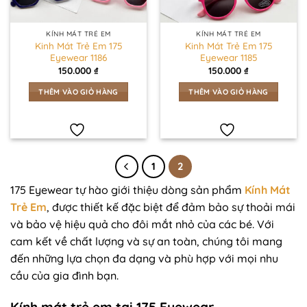
KÍNH MÁT TRẺ EM
KÍNH MÁT TRẺ EM
Kinh Mát Trẻ Em 175
Kinh Mát Trẻ Em 175
Eyewear 1186
Eyewear 1185
150.000
₫
150.000
₫
THÊM VÀO GIỎ HÀNG
THÊM VÀO GIỎ HÀNG
1
2
175 Eyewear tự hào giới thiệu dòng sản phẩm
Kính Mát
Trẻ Em
, được thiết kế đặc biệt để đảm bảo sự thoải mái
và bảo vệ hiệu quả cho đôi mắt nhỏ của các bé. Với
cam kết về chất lượng và sự an toàn, chúng tôi mang
đến những lựa chọn đa dạng và phù hợp với mọi nhu
cầu của gia đình bạn.
Kính mát trẻ em tại 175 Eyewear