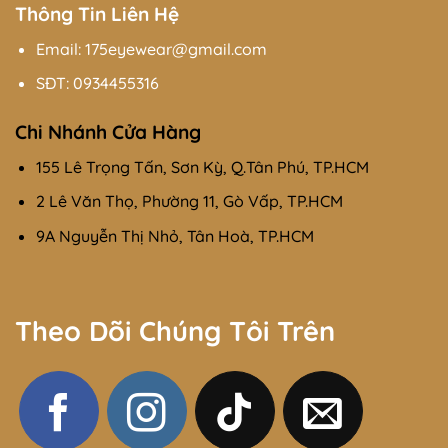
Thông Tin Liên Hệ
Email: 175eyewear@gmail.com
SĐT:
0934455316
Chi Nhánh Cửa Hàng
155 Lê Trọng Tấn, Sơn Kỳ, Q.Tân Phú, TP.HCM
2 Lê Văn Thọ, Phường 11, Gò Vấp, TP.HCM
9A Nguyễn Thị Nhỏ, Tân Hoà, TP.HCM
Theo Dõi Chúng Tôi Trên