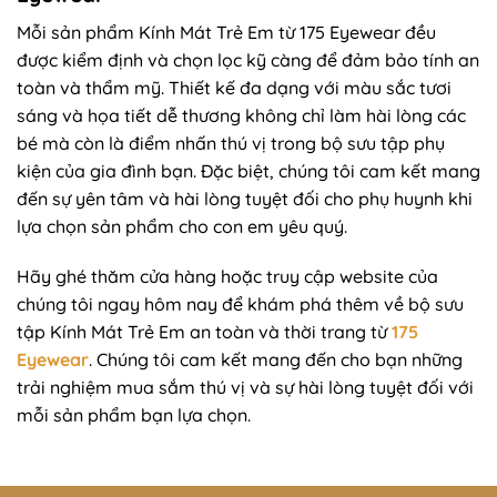
Mỗi sản phẩm Kính Mát Trẻ Em từ 175 Eyewear đều
được kiểm định và chọn lọc kỹ càng để đảm bảo tính an
toàn và thẩm mỹ. Thiết kế đa dạng với màu sắc tươi
sáng và họa tiết dễ thương không chỉ làm hài lòng các
bé mà còn là điểm nhấn thú vị trong bộ sưu tập phụ
kiện của gia đình bạn. Đặc biệt, chúng tôi cam kết mang
đến sự yên tâm và hài lòng tuyệt đối cho phụ huynh khi
lựa chọn sản phẩm cho con em yêu quý.
Hãy ghé thăm cửa hàng hoặc truy cập website của
chúng tôi ngay hôm nay để khám phá thêm về bộ sưu
tập Kính Mát Trẻ Em an toàn và thời trang từ
175
Eyewear
. Chúng tôi cam kết mang đến cho bạn những
trải nghiệm mua sắm thú vị và sự hài lòng tuyệt đối với
mỗi sản phẩm bạn lựa chọn.