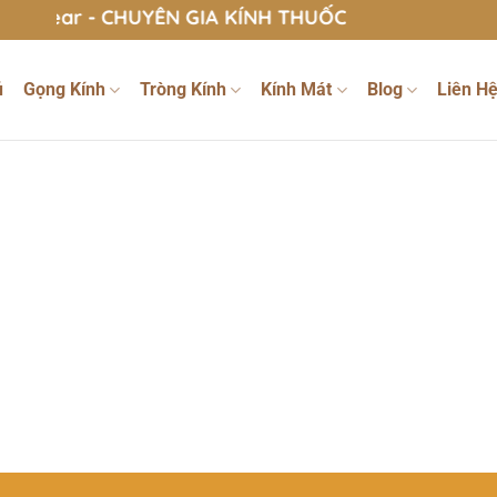
ar - CHUYÊN GIA KÍNH THUỐC
ủ
Gọng Kính
Tròng Kính
Kính Mát
Blog
Liên H