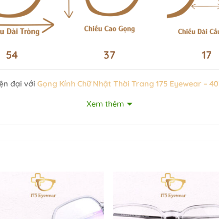
54
37
17
ện đại với
Gọng Kính Chữ Nhật Thời Trang 175 Eyewear – 4
 này là lựa chọn hoàn hảo cho những ai ưa thích sự đơn giản 
Xem thêm
 từ nhựa cao cấp, mang lại độ bền và tính thẩm mỹ. Chất l
hiết kế đa dạng, đồng thời mang lại cảm giác thoải mái khi 
trầm ấm, Gọng Kính Chữ Nhật Thời Trang 175 Eyewear – 4036
tinh tế và dễ dàng phối hợp với nhiều loại trang phục và ph