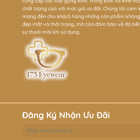
nhau, từ trang phục công sở đến 
cung cấp các loại gọng kính, tròng kính và kính m
chất lượng cao với mức giá ưu đãi. Chúng tôi cam 
Cách Bảo Quản
:
mang đến cho khách hàng những sản phẩm không
đẹp mắt và thời trang, mà còn đảm bảo về độ bề
Lưu trữ trong hộp kính
: Khi khôn
sự thoải mái khi sử dụng.
Vệ sinh định kỳ
: Sử dụng vải mềm
Kết Luận
:
Gọng kính tại
cửa hàng 175 Eyewear
kế đơn giản nhưng không kém phần đ
Hãy để Gọng Kính 175 Eyewear – 4036
Đăng Ký Nhận Ưu Đãi