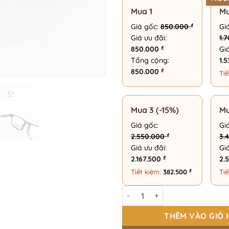
Mua 1
Mu
₫
Giá gốc:
850.000
Gi
Giá ưu đãi:
1.
₫
850.000
Gi
Tổng cộng:
1.
₫
850.000
Tiế
Mua 3 (-15%)
Mu
Giá gốc:
Gi
₫
2.550.000
3.
Giá ưu đãi:
Gi
₫
2.167.500
2.
₫
Tiết kiệm:
382.500
Tiế
Gọng Kính Chữ Nhật Thời Tran
THÊM VÀO GIỎ 