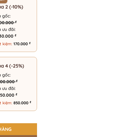
a 2 (-10%)
á gốc:
₫
700.000
á ưu đãi:
₫
530.000
₫
t kiệm:
170.000
a 4 (-25%)
á gốc:
₫
400.000
á ưu đãi:
₫
550.000
₫
t kiệm:
850.000
g 175 Eyewear – 4036 số lượng
HÀNG