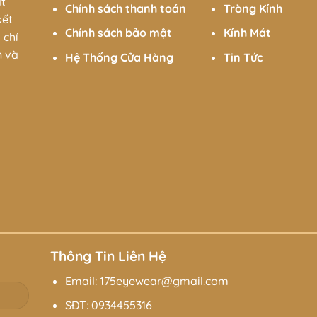
trang phục dạo phố.
át
Chính sách thanh toán
Tròng Kính
kết
Chính sách bảo mật
Kính Mát
 chỉ
n và
Hệ Thống Cửa Hàng
Tin Tức
g sử dụng, hãy để kính trong hộp đựng kính để bảo vệ khỏi v
 và sạch để lau chùi gọng kính, tránh dùng các loại vải cứng
không chỉ là một phụ kiện thời trang mà còn là biểu tượng của
ộc đáo, sản phẩm hứa hẹn sẽ là một phần không thể thiếu 
 thể hiện phong cách và cá tính của bạn một cách tự tin và 
Thông Tin Liên Hệ
Email: 175eyewear@gmail.com
SĐT:
0934455316