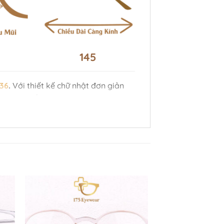
145
036
.
Với thiết kế chữ nhật đơn giản
và tinh tế.
iệu nhựa giúp sản phẩm nhẹ nhàng
đeo.
 mang đến vẻ ngoài thanh lịch và
ong cách khác nhau.