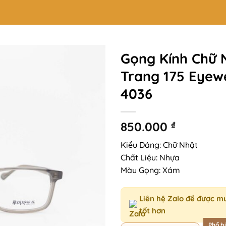
Gọng Kính Chữ 
Trang 175 Eyew
4036
850.000
₫
Kiểu Dáng: Chữ Nhật
Chất Liệu: Nhựa
Màu Gọng: Xám
Liên hệ Zalo để được m
tốt hơn
Phổ b