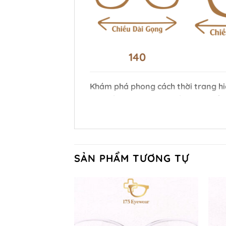
140
Khám phá phong cách thời trang hi
và chất liệu nhựa cao cấp, sản phẩm
Chất Liệu
: Nhựa cao cấp
Mô tả chi tiết
:
Gọng kính
được làm
SẢN PHẨM TƯƠNG TỰ
và dễ dàng để tạo hình cho các t
Màu Gọng
: Xám
Mô tả chi tiết
: Với màu sắc xám 
hiện đại. Màu xám là sự lựa chọn 