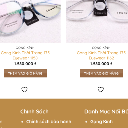
 của Gọng Kính Chữ Nhật Thời Trang 175 Eyewear – 4036 mang 
 mặt khác nhau, từ mặt tròn đến mặt hình bầu dục, tạo điể
GỌNG KÍNH
GỌNG KÍNH
Gọng Kính Thời Trang 175
Gọng Kính Thời Trang 175
Eyewear 1158
Eyewear 1162
 kiểu dáng chữ nhật đơn giản nhưng không kém phần tinh tế
1.580.000
₫
1.580.000
₫
n.
THÊM VÀO GIỎ HÀNG
THÊM VÀO GIỎ HÀNG
 mang đến vẻ thanh lịch và sang trọng, phù hợp với nhiều d
ất liệu nhựa cao cấp, gọng kính có trọng lượng nhẹ, giúp ng
Chính Sách
Danh Mục Nổi B
hó chịu.
ầm và thiết kế chữ nhật đơn giản, sản phẩm dễ dàng kết hợp 
ên
Chính sách bảo hành
Gọng Kính