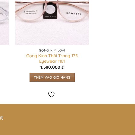
đến vẻ đơn giản và tinh tế. Kiểu
m nhấn cho phong cách thời trang cá
GỌNG KIM LOẠI
Gọng Kính Thời Trang 175
Eyewear 1161
, sản phẩm là điểm nhấn hoàn hảo
1.580.000
₫
THÊM VÀO GIỎ HÀNG
ịp khác nhau.
ười dùng cảm thấy thoải mái suốt cả
ật
với nhiều loại trang phục khác