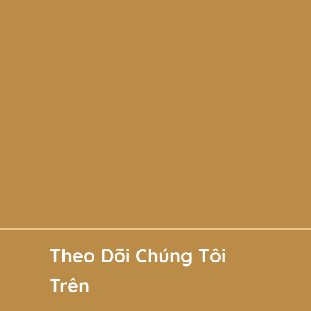
a đập và trầy xước.
 có thể làm trầy xước bề mặt.
 sự đơn giản và tinh tế. Với thiết
trong bộ sưu tập phụ kiện của bạn.
nổi bật nhất.
Theo Dõi Chúng Tôi
Trên