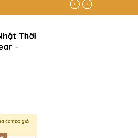
Nhật Thời
ear –
ua combo giá
iến