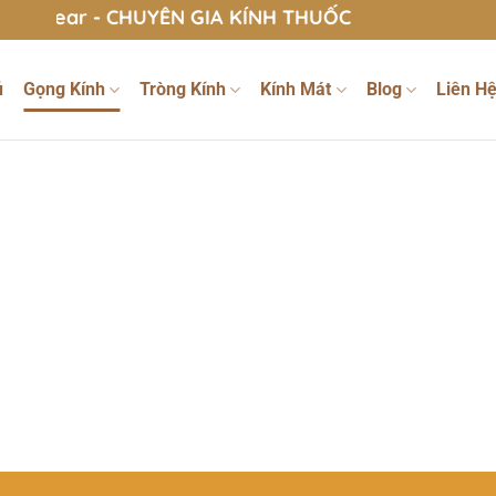
ear - CHUYÊN GIA KÍNH THUỐC
ủ
Gọng Kính
Tròng Kính
Kính Mát
Blog
Liên H