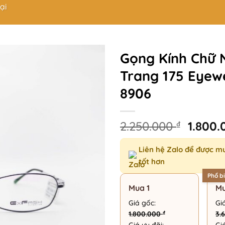
ại
Gọng Kính Chữ 
Trang 175 Eyew
8906
Giá
2.250.000
₫
1.800
gốc
là:
Liên hệ Zalo để được m
2.250.
tốt hơn
Phổ b
Mua 1
Mu
Giá gốc:
Gi
₫
1.800.000
3.