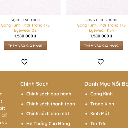
GỌNG HÌNH TRÒN
GỌNG HÌNH VUÔNG
Gọng Kính Thời Trang 175
Gọng Kính Thời Trang 175
Eyewear 02
Eyewear 1154
1.580.000
₫
1.580.000
₫
THÊM VÀO GIỎ HÀNG
THÊM VÀO GIỎ HÀNG
Chính Sách
Danh Mục Nổi B
ên
Chính sách bảo hành
Gọng Kính
át
Chính sách thanh toán
Tròng Kính
kết
Chính sách bảo mật
Kính Mát
 chỉ
n và
Hệ Thống Cửa Hàng
Tin Tức