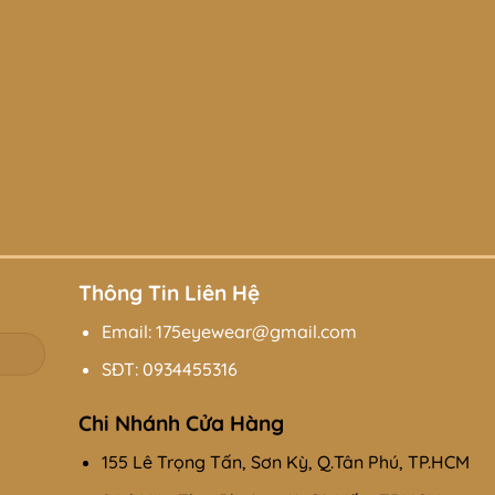
Thông Tin Liên Hệ
Email: 175eyewear@gmail.com
SĐT:
0934455316
Chi Nhánh Cửa Hàng
155 Lê Trọng Tấn, Sơn Kỳ, Q.Tân Phú, TP.HCM