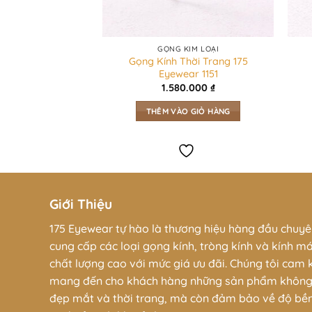
ÌNH TRÒN
GỌNG KIM LOẠI
hời Trang 175
Gọng Kính Thời Trang 175
ar 1140
Eyewear 1151
0.000
₫
1.580.000
₫
O GIỎ HÀNG
THÊM VÀO GIỎ HÀNG
Giới Thiệu
175 Eyewear tự hào là thương hiệu hàng đầu chuy
cung cấp các loại gọng kính, tròng kính và kính m
chất lượng cao với mức giá ưu đãi. Chúng tôi cam 
mang đến cho khách hàng những sản phẩm không
đẹp mắt và thời trang, mà còn đảm bảo về độ bề