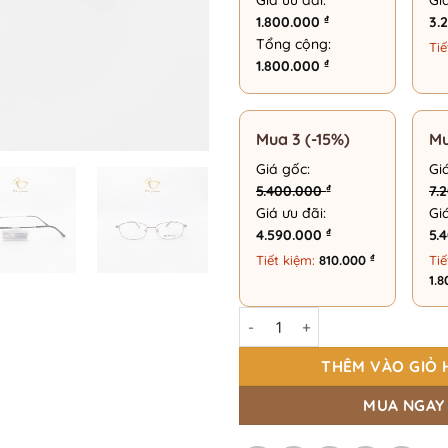
Giá ưu đãi:
Gi
₫
1.800.000
3.
Tổng cộng:
Tiế
₫
1.800.000
Mua 3 (-15%)
Mu
Giá gốc:
Gi
₫
5.400.000
7.
Giá ưu đãi:
Gi
₫
4.590.000
5.
₫
Tiết kiệm:
810.000
Tiế
1.
Gọng Kính Chữ Nhật Thời Tran
THÊM VÀO GIỎ 
MUA NGAY