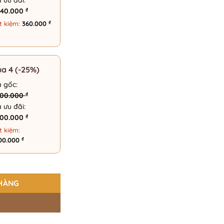
á ưu đãi:
₫
240.000
₫
t kiệm:
360.000
a 4 (-25%)
á gốc:
₫
200.000
á ưu đãi:
₫
400.000
t kiệm:
₫
800.000
g 175 Eyewear – 8906 số lượng
HÀNG