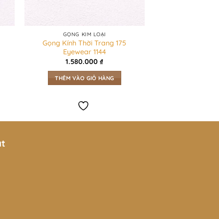
GỌNG KIM LOẠI
Gọng Kính Thời Trang 175
Eyewear 1144
1.580.000
₫
THÊM VÀO GIỎ HÀNG
ật