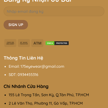
Cash
Bank
Atm
On
Transfer
Delivery
Thông Tin Liên Hệ
Email: 175eyewear@gmail.com
SĐT:
0934455316
Chi Nhánh Cửa Hàng
155 Lê Trọng Tấn, Sơn Kỳ, Q.Tân Phú, TP.HCM
2 Lê Văn Thọ, Phường 11, Gò Vấp, TP.HCM