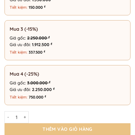
₫
Tiết kiệm:
150.000
Mua 3 (-15%)
₫
Giá gốc:
2.250.000
₫
Giá ưu đãi:
1.912.500
₫
Tiết kiệm:
337.500
Mua 4 (-25%)
₫
Giá gốc:
3.000.000
₫
Giá ưu đãi:
2.250.000
₫
Tiết kiệm:
750.000
Gọng Kính Đa Giác Thời Trang 175 Eyewear – 9007 số lượng
THÊM VÀO GIỎ HÀNG