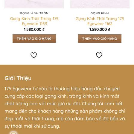
GỌNG HÌNH TRÒN
GỌNG KÍNH
Gọng Kính Thời Trang 175
Gọng Kính Thời Trang 175
Eyewear 1153
Eyewear 1162
1.580.000
₫
1.580.000
₫
THÊM VÀO GIỎ HÀNG
THÊM VÀO GIỎ HÀNG
Giới Thiệu
175 Eyewear tự hào là thương hiệu hàng đầu chuyên
cung cấp các loại gọng kính, tròng kính và kính mát
chất lượng cao với mức giá ưu đãi. Chúng tôi cam kết
mang đến cho khách hàng những sản phẩm không chỉ
đẹp mắt và thời trang, mà còn đảm bảo về độ bền và
sự thoải mái khi sử dụng.