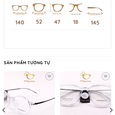
52
47
18
140
145
SẢN PHẨM TƯƠNG TỰ