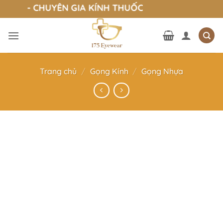
Bỏ
ear - CHUYÊN GIA KÍNH THUỐC
qua
nội
dung
Trang chủ
/
Gọng Kính
/
Gọng Nhựa