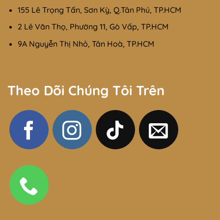
155 Lê Trọng Tấn, Sơn Kỳ, Q.Tân Phú, TP.HCM
2 Lê Văn Thọ, Phường 11, Gò Vấp, TP.HCM
9A Nguyễn Thị Nhỏ, Tân Hoà, TP.HCM
Theo Dõi Chúng Tôi Trên