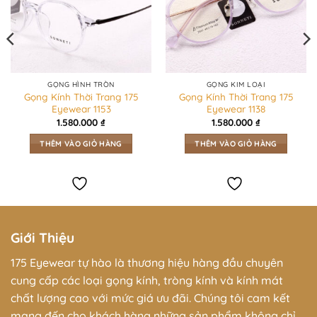
GỌNG HÌNH TRÒN
GỌNG KIM LOẠI
Gọng Kính Thời Trang 175
Gọng Kính Thời Trang 175
Eyewear 1153
Eyewear 1138
1.580.000
₫
1.580.000
₫
THÊM VÀO GIỎ HÀNG
THÊM VÀO GIỎ HÀNG
Giới Thiệu
175 Eyewear tự hào là thương hiệu hàng đầu chuyên
cung cấp các loại gọng kính, tròng kính và kính mát
chất lượng cao với mức giá ưu đãi. Chúng tôi cam kết
mang đến cho khách hàng những sản phẩm không chỉ