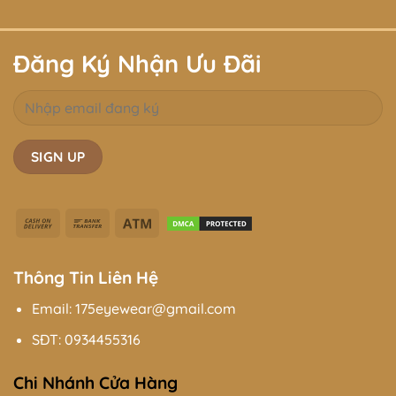
Đăng Ký Nhận Ưu Đãi
Cash
Bank
Atm
On
Transfer
Delivery
Thông Tin Liên Hệ
Email: 175eyewear@gmail.com
SĐT:
0934455316
Chi Nhánh Cửa Hàng