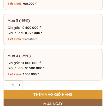
₫
Tiết kiệm:
700.000
Mua 3 (-15%)
₫
Giá gốc:
10.500.000
₫
Giá ưu đãi:
8.925.000
₫
Tiết kiệm:
1.575.000
Mua 4 (-25%)
₫
Giá gốc:
14.000.000
₫
Giá ưu đãi:
10.500.000
₫
Tiết kiệm:
3.500.000
Gọng Kính Nhựa Tròn Thời Trang - 175 Eyewear 2288 số lượng
THÊM VÀO GIỎ HÀNG
MUA NGAY