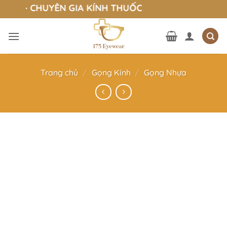
Bỏ
ar - CHUYÊN GIA KÍNH THUỐC
qua
nội
dung
Trang chủ
/
Gọng Kính
/
Gọng Nhựa