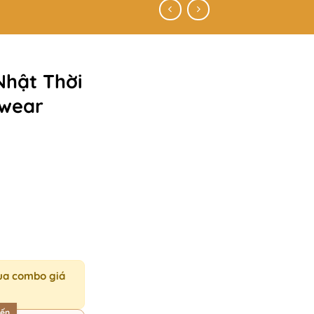
Nhật Thời
ewear
ua combo giá
iến