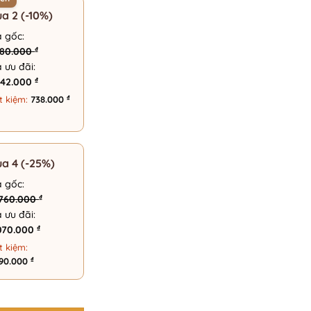
a 2 (-10%)
á gốc:
₫
380.000
á ưu đãi:
₫
642.000
₫
t kiệm:
738.000
a 4 (-25%)
á gốc:
₫
.760.000
á ưu đãi:
₫
.070.000
t kiệm:
₫
690.000
 - 175 Eyewear 3374 số lượng