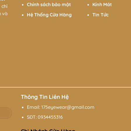
Chính sách bảo mật
Kính Mát
 chỉ
n và
Hệ Thống Cửa Hàng
Tin Tức
Thông Tin Liên Hệ
Email: 175eyewear@gmail.com
SĐT:
0934455316