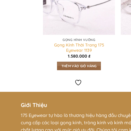
H CHỮ NHẬT
GỌNG HÌNH VUÔNG
hời Trang 175
Gọng Kính Thời Trang 175
ar 1146
Eyewear 1139
0.000
₫
1.580.000
₫
O GIỎ HÀNG
THÊM VÀO GIỎ HÀNG
Giới Thiệu
175 Eyewear tự hào là thương hiệu hàng đầu chuy
cung cấp các loại gọng kính, tròng kính và kính m
chất lượng cao với mức giá ưu đãi. Chúng tôi cam 