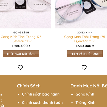
GỌNG KÍNH
GỌNG KÍNH
Gọng Kính Thời Trang 175
Gọng Kính Thời Trang 175
Eyewear 1159
Eyewear 1158
1.580.000
₫
1.580.000
₫
THÊM VÀO GIỎ HÀNG
THÊM VÀO GIỎ HÀNG
Chính Sách
Danh Mục Nổi B
ên
Chính sách bảo hành
Gọng Kính
át
Chính sách thanh toán
Tròng Kính
kết