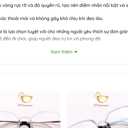
 vàng rực rỡ và đỏ quyến rũ, tạo nên điểm nhấn nổi bật và 
giác thoải mái và không gây khó chịu khi đeo lâu.
ại là lựa chọn tuyệt vời cho những người yêu thích sự đơn gi
 đến đi chơi, giúp người đeo tự tin và phong độ.
Xem thêm