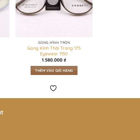
GỌNG HÌNH TRÒN
Gọng Kính Thời Trang 175
Eyewear 1150
1.580.000
₫
THÊM VÀO GIỎ HÀNG
ật