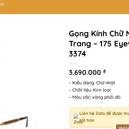
ại
Gọng Kính Chữ 
Trang – 175 Ey
3374
3.690.000
₫
– Kiểu dáng: Chữ nhật
– Chất liệu: Kim loại
– Màu sắc: vàng phối đỏ
Liên hệ Zalo để được m
tốt hơn
Phổ b