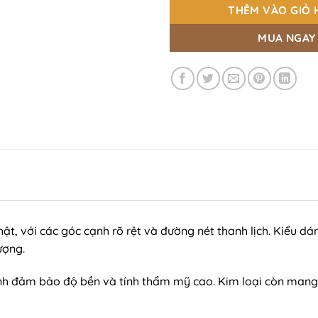
THÊM VÀO GIỎ 
MUA NGAY
hật, với các góc cạnh rõ rệt và đường nét thanh lịch. Kiểu 
ượng.
ính đảm bảo độ bền và tính thẩm mỹ cao. Kim loại còn mang