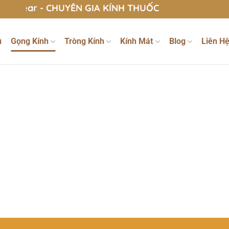
ar - CHUYÊN GIA KÍNH THUỐC
ủ
Gọng Kính
Tròng Kính
Kính Mát
Blog
Liên H