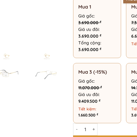
Mua 1
Mu
Giá gốc:
Gi
₫
3.690.000
7.
Giá ưu đãi:
Gi
₫
3.690.000
6.
Tổng cộng:
Tiế
₫
3.690.000
Mua 3 (-15%)
Mu
Giá gốc:
Gi
₫
11.070.000
14
Giá ưu đãi:
Gi
₫
9.409.500
11
Tiết kiệm:
Tiế
₫
1.660.500
3.
Gọng Kính Chữ Nhật Thời Trang