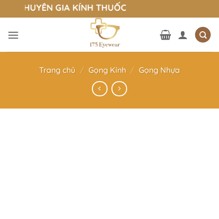
Bỏ
- CHUYÊN GIA KÍNH THUỐC
qua
nội
dung
Trang chủ
/
Gọng Kính
/
Gọng Nhựa