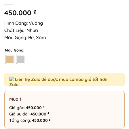
450.000
₫
Hình Dáng: Vuông
Chất Liệu: Nhựa
Màu Gọng: Be, Xám
Màu Gọng
:
Liên hệ Zalo để được mua combo giá tốt hơn
Mua 1
₫
Giá gốc:
450.000
₫
Giá ưu đãi:
450.000
₫
Tổng cộng:
450.000