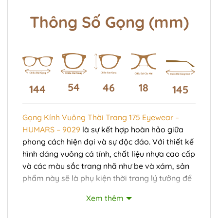
Thông Số Gọng (mm)
54
46
18
144
145
Gọng Kính Vuông Thời Trang 175 Eyewear –
HUMARS – 9029
là sự kết hợp hoàn hảo giữa
phong cách hiện đại và sự độc đáo. Với thiết kế
hình dáng vuông cá tính, chất liệu nhựa cao cấp
và các màu sắc trang nhã như be và xám, sản
phẩm này sẽ là phụ kiện thời trang lý tưởng để
hoàn thiện phong cách của bạn.
Xem thêm
Thiết Kế Vuông: Hiện Đại và Cá Tính
Gọng kính