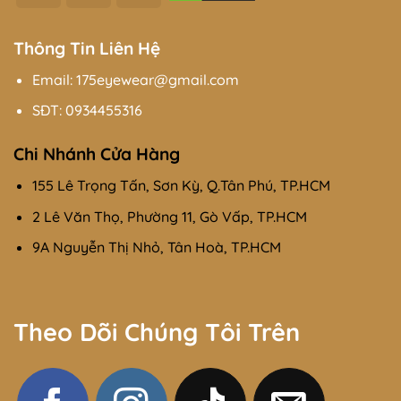
On
Transfer
Delivery
Thông Tin Liên Hệ
Email: 175eyewear@gmail.com
SĐT:
0934455316
Chi Nhánh Cửa Hàng
155 Lê Trọng Tấn, Sơn Kỳ, Q.Tân Phú, TP.HCM
2 Lê Văn Thọ, Phường 11, Gò Vấp, TP.HCM
9A Nguyễn Thị Nhỏ, Tân Hoà, TP.HCM
Theo Dõi Chúng Tôi Trên