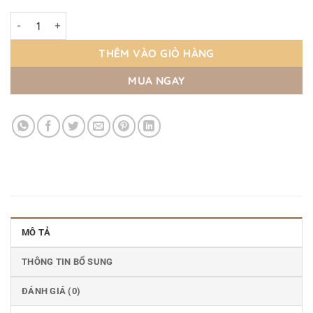
Gọng Kính Vuông Thời Trang 175 Eyewear – HUMARS – 9029 số 
THÊM VÀO GIỎ HÀNG
MUA NGAY
MÔ TẢ
THÔNG TIN BỔ SUNG
ĐÁNH GIÁ (0)